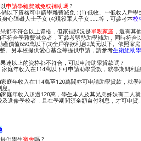
可以
申請學雜費減免或補助嗎
?
 具備以下資格可申請學雜費減免 : (1) 低收、中低收入戶學生 
身心障礙人士子女 (4)現役軍人子女......等，可參考本
校
. 如果都不符合以上資格，但家裡狀況是
單親家庭
，還有其他
: 如不符合學雜費減免者，可參考弱勢助學補助，同時符合以下
)不動產價值650萬以下(3)全戶存款利息2萬元以下。依照
元整。另本校提供愛心基金等提供申請，請參考
生衛組助
. 如果連以上的資格都不符合，可以申請助學貸款嗎 ?
:(1) 家庭年收入在114萬以下可申請助學貸款，就學期間
。
)家庭年收入在114萬至120萬間亦可申請助學貸款，就
利息。
)家庭年收入超過120萬，學生本人及其兄弟姊妹有二人
校及進修學校者，且在學期間須全額自付利息，才可申貸
他
 有提供學生
宿舍
嗎 ?