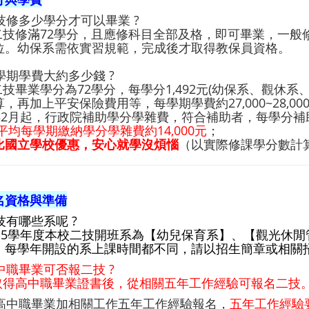
二技修多少學分才可以畢業 ?
: 二技修滿72學分，且應修科目全部及格，即可畢業，一
位。幼保系需依實習規範，完成後才取得教保員資格。
一學期學費大約多少錢 ?
 二技畢業學分為72學分，每學分1,492元(幼保系、觀休
，再加上平安保險費用等，每學期學費約27,000~28,00
年2月起，行政院補助學分學雜費，符合補助者，每學分補助5
平均每學期繳納學分學雜費約14,000元
；
比國立學校優惠，安心就學沒煩惱
（以實際修課學分數計
名資格與準備
二技有哪些系呢 ?
115學年度本校二技開班系為【
幼兒保育系】
、【
觀光休閒
。每學年開設的系上課時間都不同，請以招生簡章或相關
高中職畢業可否報二技 ?
: 取得高中職畢業證書後，從相關五年工作經驗可報名二技
 以高中職畢業加相關工作五年工作經驗報名，
五年工作經驗