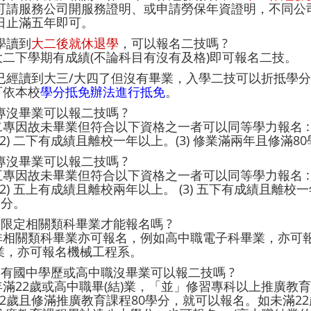
: 可請服務公司開服務證明、或申請勞保年資證明，不同公
0日止滿五年即可。
大學讀到
大二後就休退學
，可以報名二技嗎 ?
: 大二下學期有成績(不論科目有沒有及格)即可報名二技。
 我已經讀到大三/大四了但沒有畢業，入學二技可以折抵學分嗎
 可依本校
學分抵免辦法進行抵免
。
二專沒畢業可以報二技嗎 ?
 二專因故未畢業但符合以下資格之一者可以同等學力報名 : 
(2) 二下有成績且離校一年以上。(3) 修業滿兩年且修滿8
五專沒畢業可以報二技嗎 ?
 五專因故未畢業但符合以下資格之一者可以同等學力報名 : 
(2) 五上有成績且離校兩年以上。 (3) 五下有成績且離校一
學分。
 有限定相關類科畢業才能報名嗎 ?
: 非相關類科畢業亦可報名，例如高中職電子科畢業，亦
業，亦可報名機械工程系。
 只有國中學歷或高中職沒畢業可以報二技嗎 ?
: 年滿22歲或高中職畢(結)業，「並」修習專科以上推廣
22歲且修滿推廣教育課程80學分，就可以報名。如未滿22