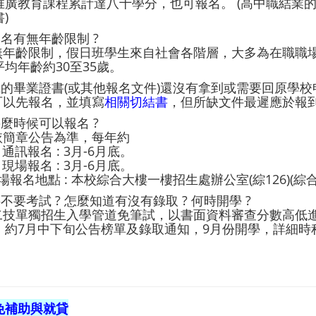
推廣教育課程累計達八十學分，也可報名。 (高中職結業
)
 報名有無年齡限制 ?
: 無年齡限制，假日班學生來自社會各階層，大多為在職
平均年齡約30至35歲。
. 我的畢業證書(或其他報名文件)還沒有拿到或需要回原學
 可以先報名，並填寫
相關切結書
，但所缺文件最遲應於報
 甚麼時候可以報名 ?
 依簡章公告為準，每年約
 通訊報名 : 3月-6月底。
 現場報名 : 3月-6月底。
報名地點 : 本校綜合大樓一樓招生處辦公室(綜126)(綜
 要不要考試 ? 怎麼知道有沒有錄取 ? 何時開學 ?
: 二技單獨招生入學管道免筆試，以書面資料審查分數高
，約7月中下旬公告榜單及錄取通知，9月份開學，詳細時
免補助與就貸