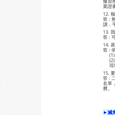
修習
業證書
12.
答 
讀，
13
答 :
14.
答 :
(1)
(2)
現場
15.
答 
名單
曆。
►減