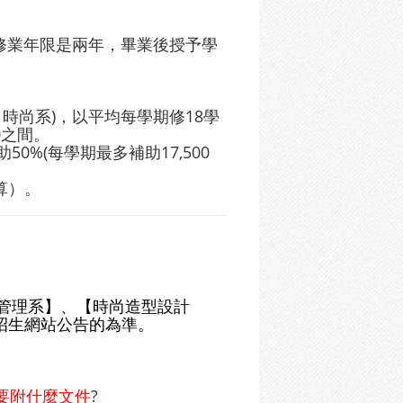
般修業年限是兩年，畢業後授予學
系、時尚系)，以平均每學期修18學
0之間。
0%(每學期最多補助17,500
算）。
管理系】
、【
時尚造型設計
招生網站公告的為準。
。
要附什麼文件
?