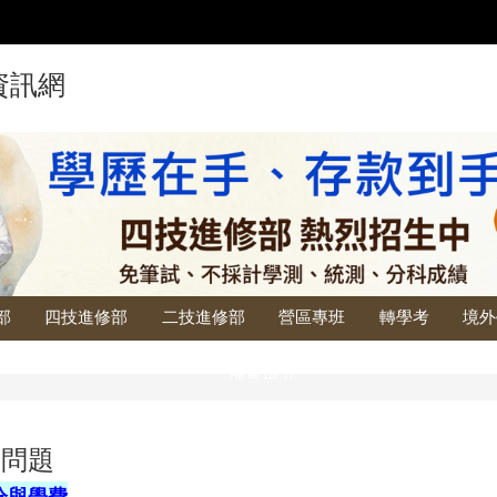
資訊網
部
四技進修部
二技進修部
營區專班
轉學考
境外
備審指引
見問題
分與學費