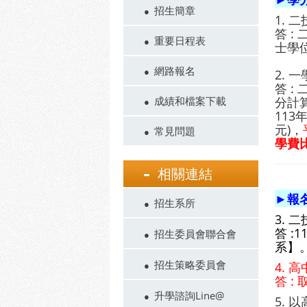
招生簡章
1. 
答 
重要日程表
士學
網路報名
2. 
答 :
分計算
成績和檔案下載
113
元)，
常見問題
學費
相關連結
►報
招生系所
3. 
答 :
招生委員會聯合會
系】
招生策略委員會
4. 
答 
升學諮詢Line@
5.