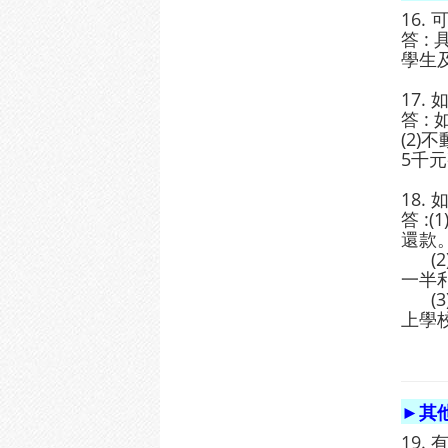
16. 
答 :
學生及
17
答 
(2
5千
18
答 
還款
(2
一半
(3
上學
►其
19.