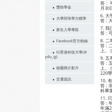
答 
獎助學金
月3
6. 
大學同等學力標準
答 
7.
新生入學專區
答 :
8. 
Facebook官方粉絲
答 :
上。 
IG育達科技大學(＠
ydu_ig)
9. 
答 :
上。 
校園簡介影片
220
交通資訊
10.
答 
科畢
11.
答 
年滿