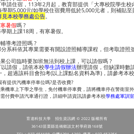
 可申請住宿，
113年2月起，教育部提供「大專校院學生
學期5,000元(如學校住宿費用低於5,000元者，則補貼
詳見本校學務處公告
。
有
寒暑假
嗎 ?
 每學期上課18周，有寒暑假。
 有輔導考證照嗎 ?
: 部分系科依其專業需要有開設證照輔導課程，但考取證照
 如果公司臨時要加班無法到校上課，可以請假嗎 ?
 可以請假，請依本校
學生請假辦法
辦理請假，但缺課時數
一，超過該科目會扣考(以上課點名資料為準)，請參考本
校園有提供汽機車停車位嗎?是否收費?
騎乘機車上下學之學生，免付機車停車費，請將機車停在警衛室
，需付費申請汽車通行證，詳細申請資訊請參考本校
學務處軍訓
育達科技大學 招生資訊網 © 2022 版權所有
36143苗栗縣造橋鄉談文村學府路168號