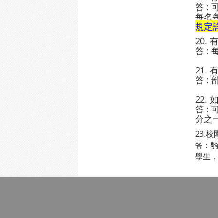
答 :
每名每
規定
20. 
答 :
21.
答 
22.
答 :
分之
23.
答：
學生