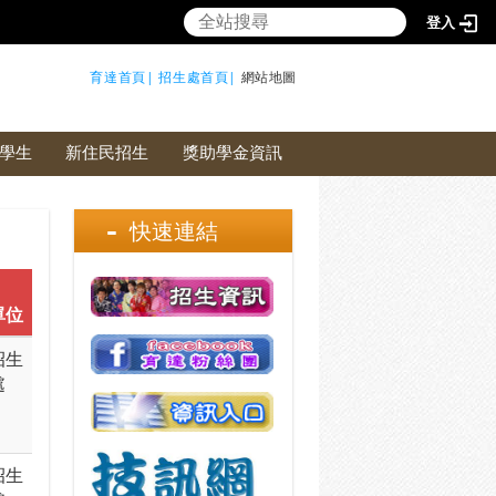
登入
育達首頁|
招生處首頁|
網站地圖
學生
新住民招生
獎助學金資訊
快速連結
單位
招生
處
招生