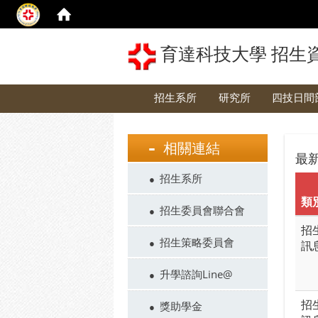
育達科技大學 招生
招生系所
研究所
四技日間
相關連結
最
招生系所
類
招生委員會聯合會
招
招生策略委員會
訊
升學諮詢Line@
招
獎助學金