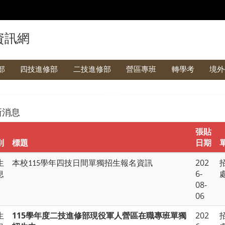
資訊網
部
四技進修部
二技進修部
營區專班
轉學考
境外
備審指引
新消息
張貼
別
標題
日期
生
202
本校
學年四技日間單獨招生報名資訊
115
息
6-
08-
06
生
115學年度二技進修部現役軍人營區在職專班單獨
202