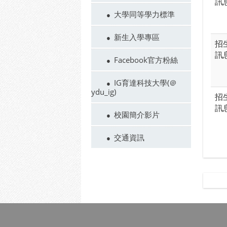
訊
大學同等學力標準
新生入學專區
招
訊
Facebook官方粉絲
IG育達科技大學(＠
ydu_ig)
招
訊
校園簡介影片
交通資訊