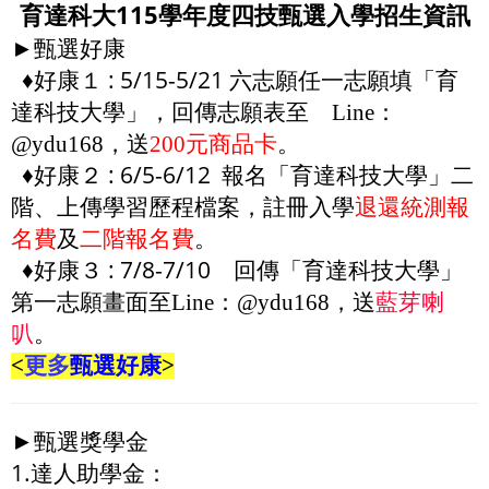
育達科大115學年度四技甄選入學招生資訊
►甄選好康
♦
好康１
:
5/15-5/21 六志願任一志願填
「
育
達科技大學
」，回傳志願表至 Line：
@ydu168，送
200元
商品卡
。
♦
好康２
: 6/5-6/12 報名
二
「
育達科技大學
」
階、上傳學習歷程檔案，註冊入學
退還統測報
名費
及
二階報名費
。
♦
好康３
:
7/8-7/10 回傳
「
育達科技大學
」
第一志願畫面至
Line：@ydu168
，送
藍芽喇
叭
。
<
更多
甄選好康
>
►甄選獎學金
1.達人助學金：