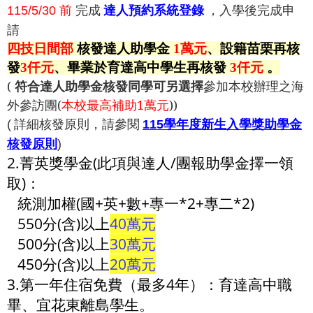
前
完成
，入學後完成申
115/5/30
達人預約
系統登錄
請
四技日間部
核發達人助學金
1萬元
、設籍苗栗
再核
發
3仟元
、畢業於育達高中學生再核發
3
仟元
。
(
符合達人助學金核發同學可另選擇
參加本校辦理之海
外參訪團(
本校最高
補助1萬元
))
詳細核發原則，請參閱
學年度新生入學獎助學金
(
115
核發原則
)
2.菁英獎學金(此項與達人/團報助學金擇一領
取)：
統測加權(國+英+數+專一*2+專二*2)
550分(含)以上
40萬元
500分(含)以上
30萬元
450分(含)以上
20萬元
3.第一年住宿免費（最多4年）：育達高中職
畢、宜花東離島學生。