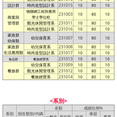
231015
設計群
時尚造型設計系
10
80
10
物聯網工程與應用
231003
10
80
10
商業與
學士學位程
231011
管理群
觀光休閒管理系
10
80
10
231016
時尚造型設計系
10
80
10
家政群
231007
幼兒保育系
10
80
10
幼保類
231008
家政群
幼兒保育系
10
80
10
生活應用類
231017
時尚造型設計系
10
80
10
231013
10
80
10
食品群
餐旅經營系
231009
幼兒保育系
10
80
10
231012
餐旅群
觀光休閒管理系
10
80
10
231014
餐旅經營系
10
80
10
<系別>
名額
成績比例%
系別
招生類別/代碼
學習
一般生
原住民
統測
專題