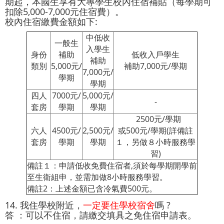
期起，本國生享有大專學生校內住宿補貼（每學期可
扣除5,000-7,000元住宿費）。
校內住宿繳費金額如下:
中低收
一般生
入學生
身份
補助
低收入戶學生
補助
類別
5,000元/
補助7,000元/學期
7,000元/
學期
學期
四人
7000元/
5,000元/
-
套房
學期
學期
2500元/學期
六人
4500元/
2,500元/
或500元/學期(詳備註
套房
學期
學期
１，另做８小時服務學
習)
備註１：申請低收免費住宿者,須於每學期開學前
至生衛組申，並需加做8小時服務學習。
備註2：上述金額已含冷氣費500元。
14. 我住學校附近，
一定要住學校宿舍
嗎 ?
答 ：可以不住宿，請繳交填具之免住宿申請表。