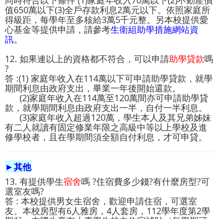
值650萬以下(3)全戶存款利息2萬元以下。依照家庭所
得級距，每學年至多核給3萬5千元整。另本校提供愛
心基金等提供申請，請參考
生衛組助學措施網站資
訊
。
12. 如果連以上的資格都不符合，可以申請
助學貸款
嗎
?
答 :(1) 家庭年收入在114萬以下可申請助學貸款，就學
期間利息由政府支出，畢業一年後開始還款。
(2)家庭年收入在114萬至120萬間亦可申請助學貸
款，就學期間利息由政府支出一半，自付一半利息。
(3)家庭年收入超過120萬，學生本人及其兄弟姊妹
有二人就讀有固定修業年限之高級中等以上學校及進
修學校者，且在學期間須全額自付利息，才可申貸。
►其他
13. 有提供學生
宿舍
嗎 ?住宿費多少錢?有什麼房型?可
選室友嗎?
答 : 本校提供男女生宿舍，歡迎申請住宿，可選室
友。本校房型有6人雅房，4人套房，112學年度第2學