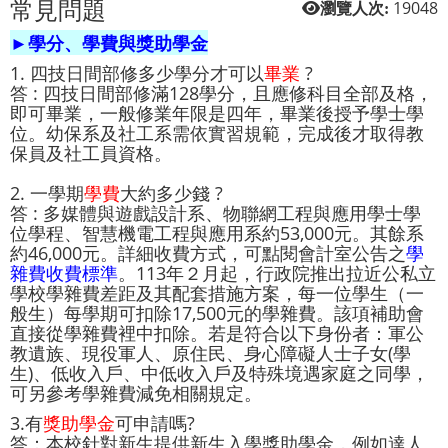
常見問題
19048
瀏覽人次:
►學分、學費與獎助學金
1. 四技日間部修多少學分才可以
畢業
?
答 : 四技日間部修滿128學分，且應修科目全部及格，
即可畢業，一般修業年限是四年，畢業後授予學士學
位。幼保系及社工系需依實習規範，完成後才取得教
保員及社工員資格。
2. 一學期
學費
大約多少錢 ?
答 : 多媒體與遊戲設計系、物聯網工程與應用學士學
位學程、智慧機電工程與應用系約53,000元。其餘系
約46,000元。詳細收費方式，可點閱會計室公告之
學
雜費收費標準
。113年２月起，行政院推出拉近公私立
學校學雜費差距及其配套措施方案，每一位學生（一
般生）每學期可扣除17,500元的學雜費。該項補助會
直接從學雜費裡中扣除。若是符合以下身份者：軍公
教遺族、現役軍人、原住民、身心障礙人士子女(學
生)、低收入戶、中低收入戶及特殊境遇家庭之同學，
可另參考
學雜費減免相關規定
。
3.有
獎助學金
可申請嗎?
答：本校針對新生提供新生入學獎助學金，例如達人