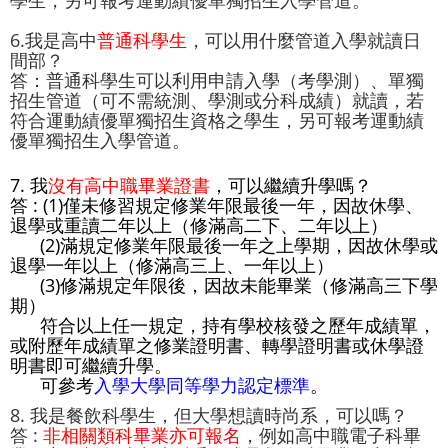
6.我是高中
普通科學生
，可以用什麼管道入學就讀日
間部？
答：普通科學生可以利用申請入學（考學測）、單獨
招生管道（可不需統測、學測或分科成績）就讀，若
符合運動績優單獨招生資格之學生，另可報考運動績
優單獨招生入學管道。
7. 我
沒有高中職畢業證書
，可以繼續升學嗎？
答 : (1)僅未修習規定修業年限最後一年，因故休學、
退學或重讀二年以上（修滿高二下、二年以上）
(2)滿規定修業年限最後一年之上學期，因故休學或
退學一年以上（修滿高三上、一年以上）
(3)修滿規定年限後，因故未能畢業（修滿高三下學
期）
符合以上任一規定，持有學校核發之歷年成績單，
或附歷年成績單之修業證明書、轉學證明書或休學證
明書即可繼續升學。
可參考
入學大學同等學力認定標準
。
8. 我是餐飲科學生，但大學想讀時尚系，可以嗎？
答 :
非相關類科畢業亦可報名
，例如高中職電子科畢