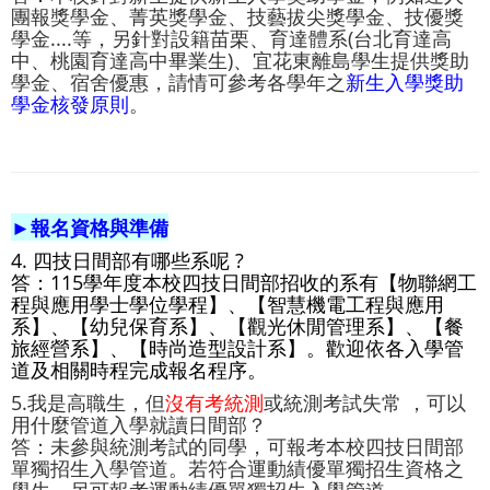
團報獎學金、菁英獎學金、技藝拔尖獎學金、技優獎
學金....等，另針對設籍苗栗、育達體系(台北育達高
中、桃園育達高中畢業生)、宜花東離島學生提供獎助
學金、宿舍優惠，請情可參考各學年之
新生入學獎助
學金核發原則
。
►報名資格與準備
4. 四技日間部有哪些系呢 ?
答：115學年度本校四技日間部招收的系有
【
物聯網工
程與應用學士學位學程
】
、
【
智慧機電工程與應用
系
】
、
【
幼兒保育系
】
、
【
觀光休閒管理系
】
、
【
餐
旅經營系
】
、
【
時尚造型設計系
】
。歡迎依各入學管
道及相關時程完成報名程序。
5.我是高職生，但
沒有考統測
或統測考試失常 ，可以
用什麼管道入學就讀日間部？
答：未參與統測考試的同學，可報考本校四技日間部
單獨招生入學管道。若符合運動績優單獨招生資格之
學生，另可報考運動績優單獨招生入學管道。