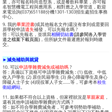
業，亦可報名時尚造型系，或是餐飲科畢業，亦可報
名智慧機電工程與應用系，相對應之入學管道，歡迎
來電洽詢(037)651188分機1301-1303招生處招生事務
中心。
9. 我的
畢業證書
(或其他報名文件)還沒有拿到或需要回
原學校申請
遺失
補發，可以先報名嗎 ?
答 : 可以先報名，並填寫
相關切結書
(請參閱各入學管
道之檔案下載頁面)
，但所缺文件最遲應於報到時繳
交。
►減免補助與就貸
10. 可以
申請學雜費減免或補助嗎
?
答 : 具備以下資格可申請學雜費減免 : (1) 低收、中低
收入戶學生 (2) 原住民籍學生 (3) 身心障礙學生及身心
障礙人士子女 (4)現役軍人子女......等，可參考本
校
生
衛組網站
。
11. 如果都不符合以上資格，但家裡狀況是
單親家庭
，
還有其他申請補助學雜費的方式嗎 ?
答 : 如不符合學雜費減免者，可參考弱勢助學補助，
同時符合以下條件 (1)家庭年收入70萬以下(2)不動產價