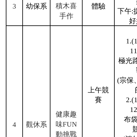
積木喜
3
幼保系
體驗
下午:
手作
好
1.(
11
極光
(
宗
保
上午競
賽
2.(
12
健康趣
布
味FUN
4
觀休系
動挑戰