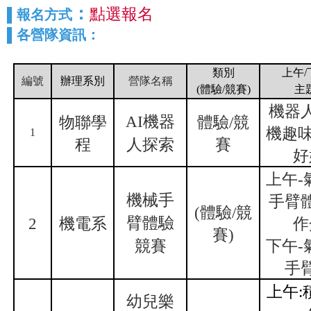
：
點選報名
▌報名方式
▌各營隊資訊：
類別
上午
/
編號
辦理系別
營隊名稱
(
體驗
/
競賽
)
主
機器
AI機器
物聯學
體驗
/
競
機趣
1
程
人探索
賽
好
上午-
機械手
手臂
(體驗/競
臂體驗
2
機電系
作
賽)
競賽
下午-
手
上午:
幼兒樂