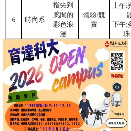
指尖到
上午:
腕間的
體驗/競
6
時尚系
彩色浪
賽
下午:
珠
漫