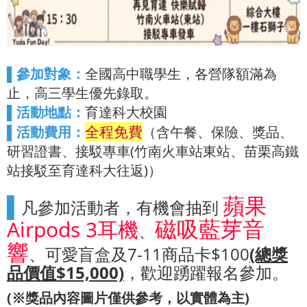
▌參加對象：
全國高中職學生，各營隊額滿為
止，高三學生優先錄取。
▌活動地點：
育達科大校園
全程免費
▌活動費用：
（含午餐、保險、獎品、
研習證書、接駁專車(竹南火車站東站、苗栗高鐵
站接駁至育達科大往返)）
蘋果
▌
凡參加活動者，有機會抽到
磁吸藍芽音
Airpods 3耳機
、
響
、可愛盲盒及7-11商品卡$100
(總獎
品價值$15,000)
，歡迎踴躍報名參加。
(※獎品內容圖片僅供參考，以實體為主)