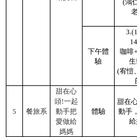
(
鴻
老
3.(
14
下午體
咖啡
驗
生
(
宥愷
甜在心
頭!一起
甜在心
5
餐旅系
動手把
體驗
動手
給
愛做給
媽媽